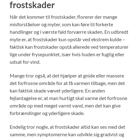
frostskader
Når det kommer til frostskader, florerer der mange
misforståelser og myter, som kan føre til forkerte
handlinger og i værste fald forværre skaden. En udbredt
myte er, at frostskader kun opstår ved ekstrem kulde –
faktisk kan frostskader opstå allerede ved temperaturer
lige under frysepunktet, især hvis huden er fugtig eller
udsat for vind.
Mange tror også, at det hjælper at gnide eller massere
det forfrosne område for at få varmen tilbage, men det
kan faktisk skade vævet yderligere. En anden
fejlantagelse er, at man hurtigt skal varme det forfrosne
område op med meget varmt vand, men det kan give
forbrændinger og yderligere skade.
Endelig tror nogle, at frostskader altid kan ses med det
samme, men symptomerne kan udvikle sig gradvist og