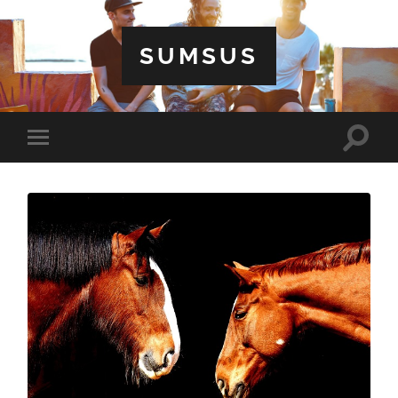
SUMSUS
Toggle
Toggle
search
mobile
field
menu