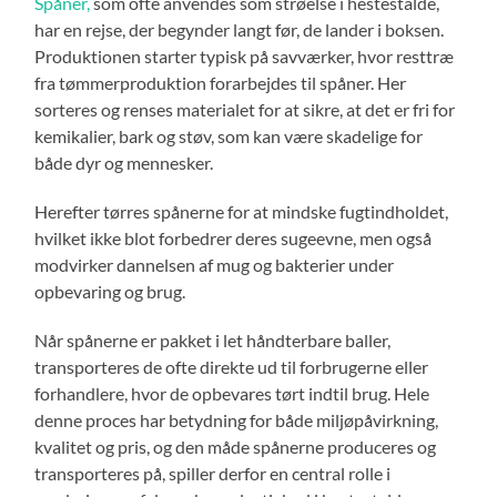
Spåner,
som ofte anvendes som strøelse i hestestalde,
har en rejse, der begynder langt før, de lander i boksen.
Produktionen starter typisk på savværker, hvor resttræ
fra tømmerproduktion forarbejdes til spåner. Her
sorteres og renses materialet for at sikre, at det er fri for
kemikalier, bark og støv, som kan være skadelige for
både dyr og mennesker.
Herefter tørres spånerne for at mindske fugtindholdet,
hvilket ikke blot forbedrer deres sugeevne, men også
modvirker dannelsen af mug og bakterier under
opbevaring og brug.
Når spånerne er pakket i let håndterbare baller,
transporteres de ofte direkte ud til forbrugerne eller
forhandlere, hvor de opbevares tørt indtil brug. Hele
denne proces har betydning for både miljøpåvirkning,
kvalitet og pris, og den måde spånerne produceres og
transporteres på, spiller derfor en central rolle i