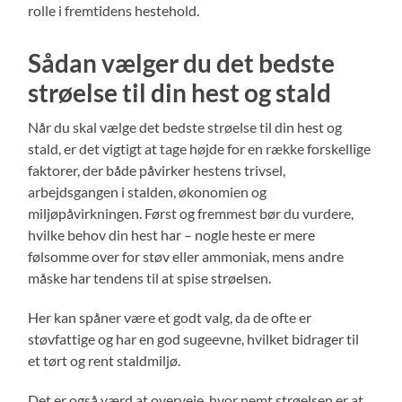
rolle i fremtidens hestehold.
Sådan vælger du det bedste
strøelse til din hest og stald
Når du skal vælge det bedste strøelse til din hest og
stald, er det vigtigt at tage højde for en række forskellige
faktorer, der både påvirker hestens trivsel,
arbejdsgangen i stalden, økonomien og
miljøpåvirkningen. Først og fremmest bør du vurdere,
hvilke behov din hest har – nogle heste er mere
følsomme over for støv eller ammoniak, mens andre
måske har tendens til at spise strøelsen.
Her kan spåner være et godt valg, da de ofte er
støvfattige og har en god sugeevne, hvilket bidrager til
et tørt og rent staldmiljø.
Det er også værd at overveje, hvor nemt strøelsen er at