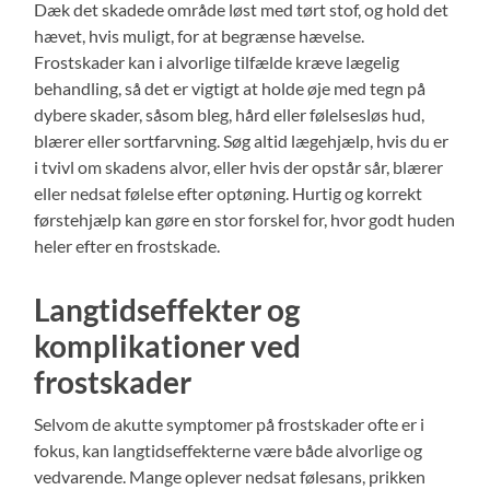
Dæk det skadede område løst med tørt stof, og hold det
hævet, hvis muligt, for at begrænse hævelse.
Frostskader kan i alvorlige tilfælde kræve lægelig
behandling, så det er vigtigt at holde øje med tegn på
dybere skader, såsom bleg, hård eller følelsesløs hud,
blærer eller sortfarvning. Søg altid lægehjælp, hvis du er
i tvivl om skadens alvor, eller hvis der opstår sår, blærer
eller nedsat følelse efter optøning. Hurtig og korrekt
førstehjælp kan gøre en stor forskel for, hvor godt huden
heler efter en frostskade.
Langtidseffekter og
komplikationer ved
frostskader
Selvom de akutte symptomer på frostskader ofte er i
fokus, kan langtidseffekterne være både alvorlige og
vedvarende. Mange oplever nedsat følesans, prikken