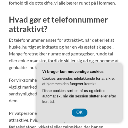
forhold til de otte cifre, vi alle bærer rundt på i lommen.
Hvad gør et telefonnummer
attraktivt?
Et telefonnummer anses for attraktivt, når det er let at
huske, hurtigt at indtaste og har en vis æstetisk appel.
Mange foretrækker numre med gentagelser, runde tal
eller enkle mønstre, fordi de skiller sig ud og er nemme at
genkalde i hukommelsen.
Vi bruger kun nødvendige cookies
Cookies anvendes udelukkende for at sikre,
For virksomheder kan et iøjnefaldende nummer være et
at hjemmesiden fungerer korrekt.
vigtigt markedsføringsværktøj, da det øger
Disse cookies sættes af os og slettes
sandsynligheden for, at kunder husker og ringer til netop
automatisk, når din session slutter eller efter
dem.
kort tid.
OK
Privatpersoner kan også finde bestemte numre
attraktive, hvis de for eksempel indeholder
fødselsdatoer, lykketal eller talrækker, der har en