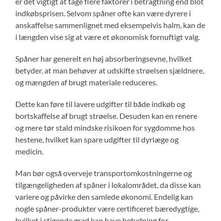
er det vigtigt at tage flere faktorer i betragtning end blot
indkøbsprisen. Selvom spåner ofte kan være dyrere i
anskaffelse sammenlignet med eksempelvis halm, kan de
i længden vise sig at være et økonomisk fornuftigt valg.
Spåner har generelt en høj absorberingsevne, hvilket
betyder, at man behøver at udskifte strøelsen sjældnere,
og mængden af brugt materiale reduceres.
Dette kan føre til lavere udgifter til både indkøb og
bortskaffelse af brugt strøelse. Desuden kan en renere
og mere tør stald mindske risikoen for sygdomme hos
hestene, hvilket kan spare udgifter til dyrlæge og
medicin.
Man bør også overveje transportomkostningerne og
tilgængeligheden af spåner i lokalområdet, da disse kan
variere og påvirke den samlede økonomi. Endelig kan
nogle spåner-produkter være certificeret bæredygtige,
hvilket i stigende grad kan have betydning for