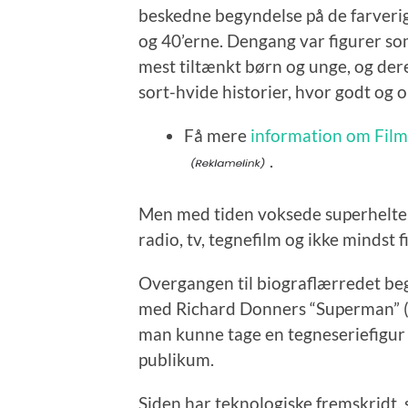
beskedne begyndelse på de farverig
og 40’erne. Dengang var figurer
mest tiltænkt børn og unge, og dere
sort-hvide historier, hvor godt og o
Få mere
information om Film 
.
Men med tiden voksede superhelten
radio, tv, tegnefilm og ikke mindst 
Overgangen til biograflærredet beg
med Richard Donners “Superman” (1
man kunne tage en tegneseriefigur 
publikum.
Siden har teknologiske fremskridt, 