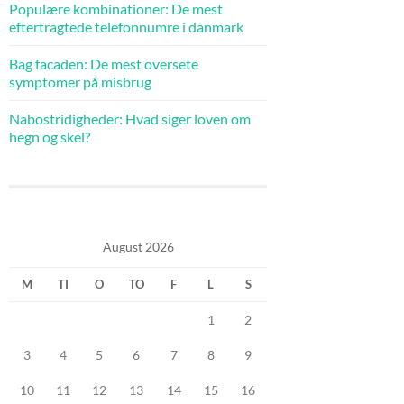
Populære kombinationer: De mest
eftertragtede telefonnumre i danmark
Bag facaden: De mest oversete
symptomer på misbrug
Nabostridigheder: Hvad siger loven om
hegn og skel?
August 2026
M
TI
O
TO
F
L
S
1
2
3
4
5
6
7
8
9
10
11
12
13
14
15
16