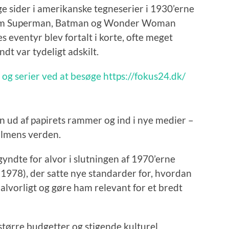
e sider i amerikanske tegneserier i 1930’erne
 som Superman, Batman og Wonder Woman
s eventyr blev fortalt i korte, ofte meget
ndt var tydeligt adskilt.
og serier ved at besøge https://fokus24.dk/
 ud af papirets rammer og ind i nye medier –
filmens verden.
yndte for alvor i slutningen af 1970’erne
978), der satte nye standarder for, hvordan
alvorligt og gøre ham relevant for et bredt
større budgetter og stigende kulturel