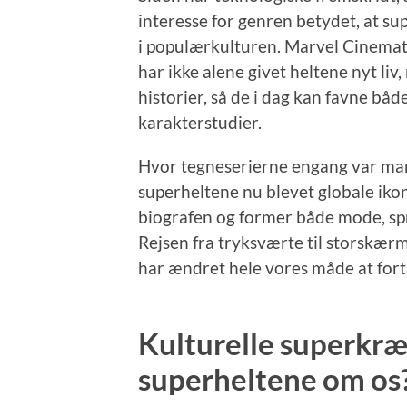
interesse for genren betydet, at su
i populærkulturen. Marvel Cinemat
har ikke alene givet heltene nyt li
historier, så de i dag kan favne b
karakterstudier.
Hvor tegneserierne engang var marg
superheltene nu blevet globale ikon
biografen og former både mode, spr
Rejsen fra tryksværte til storskær
har ændret hele vores måde at fortæ
Kulturelle superkræ
superheltene om os