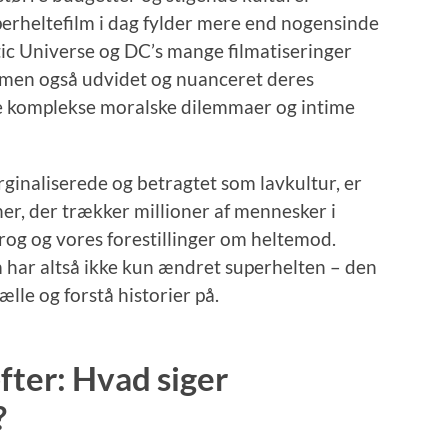
perheltefilm i dag fylder mere end nogensinde
ic Universe og DC’s mange filmatiseringer
v, men også udvidet og nuanceret deres
åde komplekse moralske dilemmaer og intime
inaliserede og betragtet som lavkultur, er
er, der trækker millioner af mennesker i
og og vores forestillinger om heltemod.
m har altså ikke kun ændret superhelten – den
lle og forstå historier på.
fter: Hvad siger
?