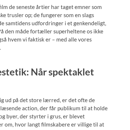
efilm de seneste årtier har taget emner som
ke trusler op; de fungerer som en slags
jde samtidens udfordringer i et genkendeligt,
 På den måde fortæller superheltene os ikke
så hvem vi faktisk er – med alle vores
.
æstetik: Når spektaklet
g ud på det store lærred, er det ofte de
æsende action, der får publikum til at holde
og byer, der styrter i grus, er blevet
om, hvor langt filmskabere er villige til at