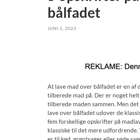
bålfadet
JUNI 5, 2023
/
At lave mad over bålfadet er en af
tilberede mad på. Der er noget helt
tilberede maden sammen. Men det k
lave over bålfadet udover de klassi
fem forskellige opskrifter på madl
klassiske til det mere udfordrende
er til kød, grøntsager eller søde sa