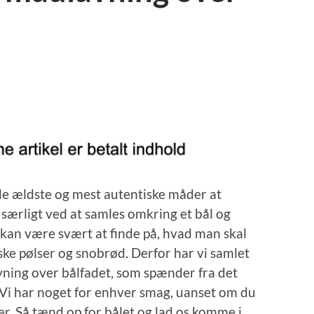
 de ældste og mest autentiske måder at
 særligt ved at samles omkring et bål og
an være svært at finde på, hvad man skal
ske pølser og snobrød. Derfor har vi samlet
avning over bålfadet, som spænder fra det
. Vi har noget for enhver smag, uanset om du
ger. Så tænd op for bålet og lad os komme i