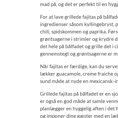
mad på, og det er perfekt til en hyg
For at lave grillede fajitas på bål
ingredienser såsom kyllingebryst, p
chili, spidskommen og paprika. Førs
grøntsagerne i strimler og krydre
det hele på bålfadet og grille det i 
gennemstegt og grøntsagerne er m
Når fajitas er færdige, kan du serv
lækker guacamole, creme fraiche og
sund måde at nyde en mexicansk-ins
Grillede fajitas på bålfadet er en s
er også en god måde at samle venne
planlægger en hyggelig aften i det fr
og imponer dine gæster med en læ