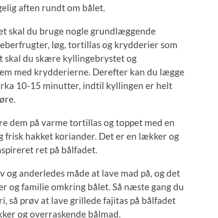
gelig aften rundt om bålet.
fadet skal du bruge nogle grundlæggende
eberfrugter, løg, tortillas og krydderier som
t skal du skære kyllingebrystet og
 dem med krydderierne. Derefter kan du lægge
cirka 10-15 minutter, indtil kyllingen er helt
øre.
ere dem på varme tortillas og toppet med en
 frisk hakket koriander. Det er en lækker og
pireret ret på bålfadet.
jov og anderledes måde at lave mad på, og det
r og familie omkring bålet. Så næste gang du
i, så prøv at lave grillede fajitas på bålfadet
kker og overraskende bålmad.