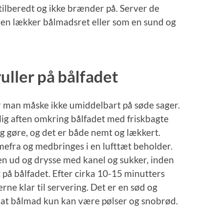
 tilberedt og ikke brænder på. Server de
l en lækker bålmadsret eller som en sund og
uller på bålfadet
 man måske ikke umiddelbart på søde sager.
ig aften omkring bålfadet med friskbagte
ig gøre, og det er både nemt og lækkert.
efra og medbringes i en lufttæt beholder.
jen ud og drysse med kanel og sukker, inden
 på bålfadet. Efter cirka 10-15 minutters
rne klar til servering. Det er en sød og
r, at bålmad kun kan være pølser og snobrød.