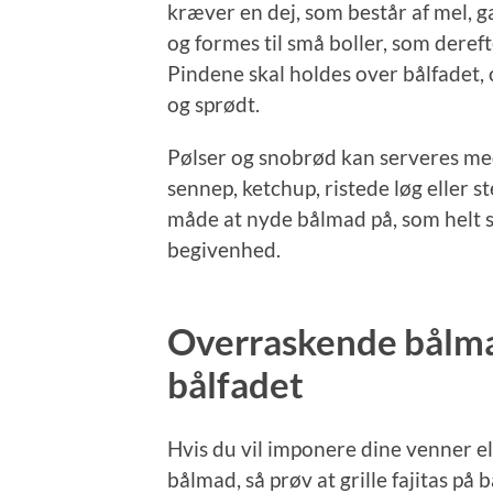
kræver en dej, som består af mel, gæ
og formes til små boller, som dereft
Pindene skal holdes over bålfadet, 
og sprødt.
Pølser og snobrød kan serveres med
sennep, ketchup, ristede løg eller 
måde at nyde bålmad på, som helt si
begivenhed.
Overraskende bålmad
bålfadet
Hvis du vil imponere dine venner e
bålmad, så prøv at grille fajitas på