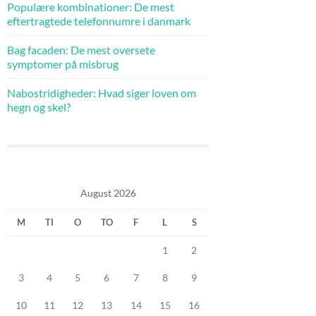
Populære kombinationer: De mest
eftertragtede telefonnumre i danmark
Bag facaden: De mest oversete
symptomer på misbrug
Nabostridigheder: Hvad siger loven om
hegn og skel?
August 2026
M
TI
O
TO
F
L
S
1
2
3
4
5
6
7
8
9
10
11
12
13
14
15
16