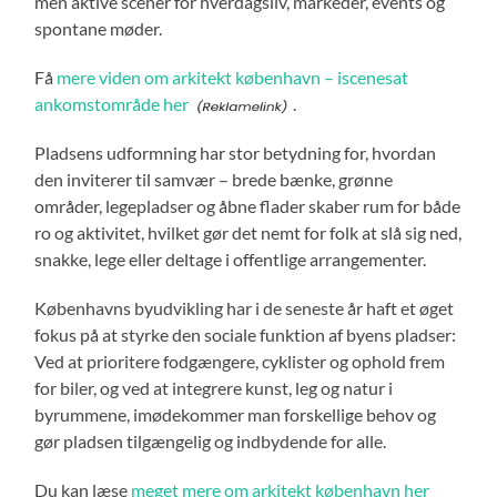
men aktive scener for hverdagsliv, markeder, events og
spontane møder.
Få
mere viden om arkitekt københavn – iscenesat
ankomstområde her
.
Pladsens udformning har stor betydning for, hvordan
den inviterer til samvær – brede bænke, grønne
områder, legepladser og åbne flader skaber rum for både
ro og aktivitet, hvilket gør det nemt for folk at slå sig ned,
snakke, lege eller deltage i offentlige arrangementer.
Københavns byudvikling har i de seneste år haft et øget
fokus på at styrke den sociale funktion af byens pladser:
Ved at prioritere fodgængere, cyklister og ophold frem
for biler, og ved at integrere kunst, leg og natur i
byrummene, imødekommer man forskellige behov og
gør pladsen tilgængelig og indbydende for alle.
Du kan læse
meget mere om arkitekt københavn her