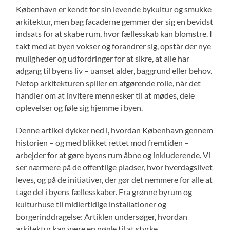
København er kendt for sin levende bykultur og smukke
arkitektur, men bag facaderne gemmer der sig en bevidst
indsats for at skabe rum, hvor fællesskab kan blomstre. I
takt med at byen vokser og forandrer sig, opstår der nye
muligheder og udfordringer for at sikre, at alle har
adgang til byens liv – uanset alder, baggrund eller behov.
Netop arkitekturen spiller en afgørende rolle, når det
handler om at invitere mennesker til at mødes, dele
oplevelser og føle sig hjemme i byen.
Denne artikel dykker ned i, hvordan København gennem
historien – og med blikket rettet mod fremtiden –
arbejder for at gøre byens rum åbne og inkluderende. Vi
ser nærmere på de offentlige pladser, hvor hverdagslivet
leves, og på de initiativer, der gør det nemmere for alle at
tage del i byens fællesskaber. Fra grønne byrum og
kulturhuse til midlertidige installationer og
borgerinddragelse: Artiklen undersøger, hvordan
arkitektur kan være en nøgle til at styrke