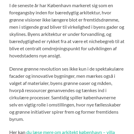
I de seneste år har København markeret sig som en
foregangsby inden for bæredygtig arkitektur, hvor
grønne visioner ikke længere blot er fremtidsdrømme,
men i stigende grad bliver til virkelighed i byens gader og
skylines. Byens arkitektur er under forvandling, og
bæredygtighed er rykket fra at være et nichebegreb til at
blive et centralt omdrejningspunkt for udviklingen af
hovedstadens nye ansigt.
Denne grønne revolution ses ikke kun i de spektakulære
facader og innovative bygninger, men mærkes også i
valget af materialer, byens grønne oaser og måden,
hvorpå ressourcer genanvendes og tænkes ind i
cirkulære processer. Samtidig spiller københavnerne
selv en vigtig rolle i omstillingen, hvor nye fællesskaber
og grønne initiativer spirer frem og former fremtidens
byrum.
Her kan
du læse mere om arkitekt københavn – villa