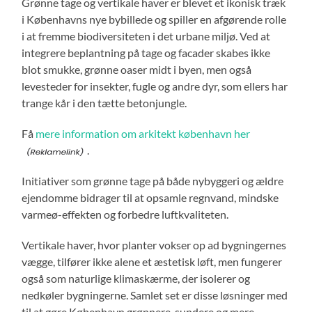
Grønne tage og vertikale haver er blevet et ikonisk træk
i Københavns nye bybillede og spiller en afgørende rolle
i at fremme biodiversiteten i det urbane miljø. Ved at
integrere beplantning på tage og facader skabes ikke
blot smukke, grønne oaser midt i byen, men også
levesteder for insekter, fugle og andre dyr, som ellers har
trange kår i den tætte betonjungle.
Få
mere information om arkitekt københavn her
.
Initiativer som grønne tage på både nybyggeri og ældre
ejendomme bidrager til at opsamle regnvand, mindske
varmeø-effekten og forbedre luftkvaliteten.
Vertikale haver, hvor planter vokser op ad bygningernes
vægge, tilfører ikke alene et æstetisk løft, men fungerer
også som naturlige klimaskærme, der isolerer og
nedkøler bygningerne. Samlet set er disse løsninger med
til at gøre København grønnere, sundere og mere