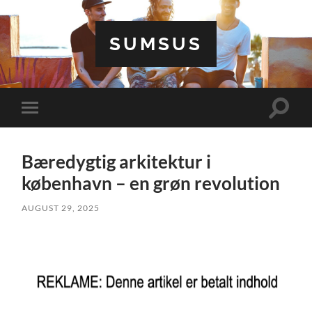
SUMSUS
Toggle
Toggle
search
mobile
field
menu
Bæredygtig arkitektur i
københavn – en grøn revolution
AUGUST 29, 2025