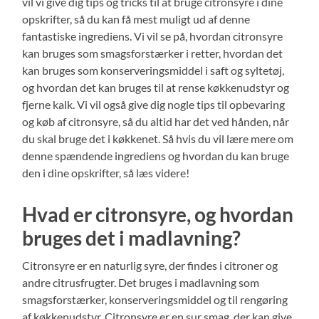
vil vi give dig tips og tricks til at bruge citronsyre i dine
opskrifter, så du kan få mest muligt ud af denne
fantastiske ingrediens. Vi vil se på, hvordan citronsyre
kan bruges som smagsforstærker i retter, hvordan det
kan bruges som konserveringsmiddel i saft og syltetøj,
og hvordan det kan bruges til at rense køkkenudstyr og
fjerne kalk. Vi vil også give dig nogle tips til opbevaring
og køb af citronsyre, så du altid har det ved hånden, når
du skal bruge det i køkkenet. Så hvis du vil lære mere om
denne spændende ingrediens og hvordan du kan bruge
den i dine opskrifter, så læs videre!
Hvad er citronsyre, og hvordan
bruges det i madlavning?
Citronsyre er en naturlig syre, der findes i citroner og
andre citrusfrugter. Det bruges i madlavning som
smagsforstærker, konserveringsmiddel og til rengøring
af køkkenudstyr. Citronsyre er en sur smag, der kan give