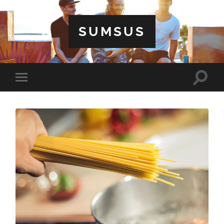
SUMSUS
Toggle
Toggle
search
mobile
field
menu