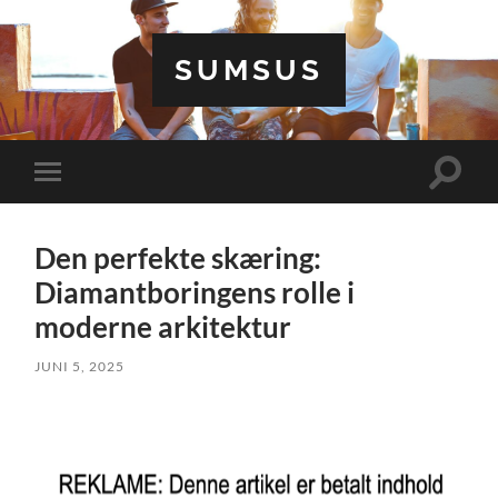
SUMSUS
Toggle
Toggle
search
mobile
field
menu
Den perfekte skæring:
Diamantboringens rolle i
moderne arkitektur
JUNI 5, 2025