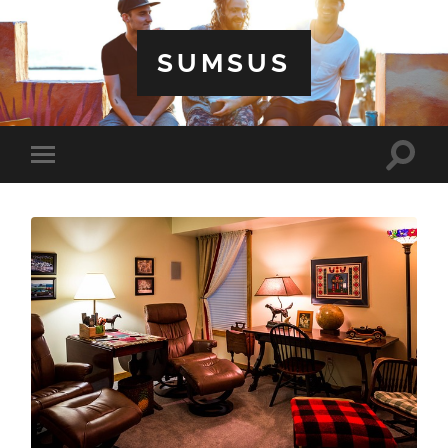
SUMSUS
Toggle
Toggle
search
mobile
field
menu