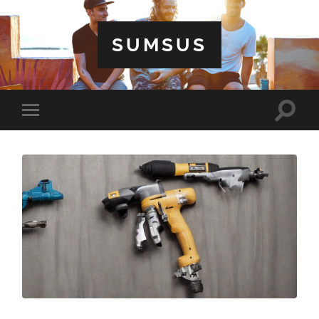
SUMSUS
Toggle
Toggle
search
mobile
field
menu