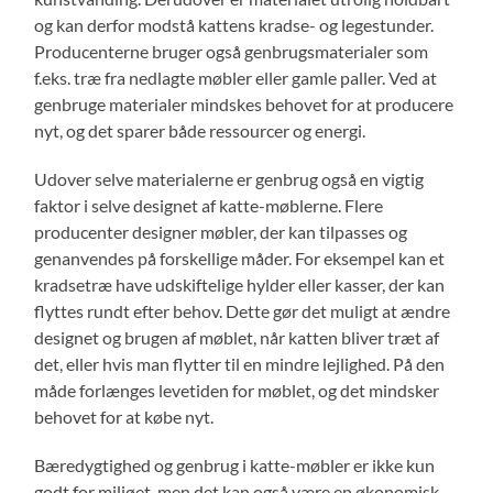
og kan derfor modstå kattens kradse- og legestunder.
Producenterne bruger også genbrugsmaterialer som
f.eks. træ fra nedlagte møbler eller gamle paller. Ved at
genbruge materialer mindskes behovet for at producere
nyt, og det sparer både ressourcer og energi.
Udover selve materialerne er genbrug også en vigtig
faktor i selve designet af katte-møblerne. Flere
producenter designer møbler, der kan tilpasses og
genanvendes på forskellige måder. For eksempel kan et
kradsetræ have udskiftelige hylder eller kasser, der kan
flyttes rundt efter behov. Dette gør det muligt at ændre
designet og brugen af møblet, når katten bliver træt af
det, eller hvis man flytter til en mindre lejlighed. På den
måde forlænges levetiden for møblet, og det mindsker
behovet for at købe nyt.
Bæredygtighed og genbrug i katte-møbler er ikke kun
godt for miljøet, men det kan også være en økonomisk