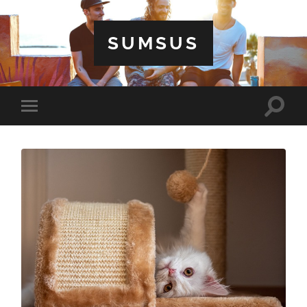
SUMSUS
Toggle
Toggle
search
mobile
field
menu