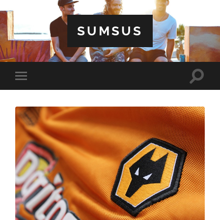
SUMSUS
Toggle
Toggle
search
mobile
field
menu