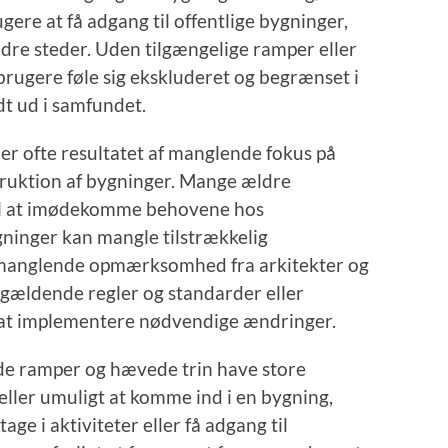
gere at få adgang til offentlige bygninger,
dre steder. Uden tilgængelige ramper eller
brugere føle sig ekskluderet og begrænset i
dt ud i samfundet.
r ofte resultatet af manglende fokus på
truktion af bygninger. Mange ældre
 til at imødekomme behovene hos
gninger kan mangle tilstrækkelig
s manglende opmærksomhed fra arkitekter og
gældende regler og standarder eller
l at implementere nødvendige ændringer.
de ramper og hævede trin have store
ller umuligt at komme ind i en bygning,
age i aktiviteter eller få adgang til