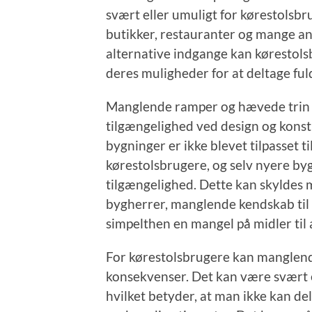
svært eller umuligt for kørestolsbru
butikker, restauranter og mange an
alternative indgange kan kørestols
deres muligheder for at deltage ful
Manglende ramper og hævede trin e
tilgængelighed ved design og kons
bygninger er ikke blevet tilpasset
kørestolsbrugere, og selv nyere by
tilgængelighed. Dette kan skylde
bygherrer, manglende kendskab til 
simpelthen en mangel på midler ti
For kørestolsbrugere kan manglen
konsekvenser. Det kan være svært e
hvilket betyder, at man ikke kan delt