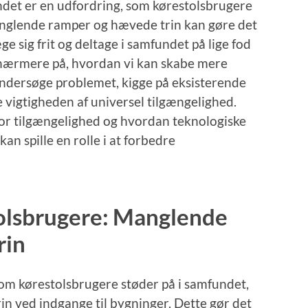
det er en udfordring, som kørestolsbrugere
anglende ramper og hævede trin kan gøre det
e sig frit og deltage i samfundet på lige fod
se nærmere på, hvordan vi kan skabe mere
 undersøge problemet, kigge på eksisterende
e vigtigheden af universel tilgængelighed.
 for tilgængelighed og hvordan teknologiske
n spille en rolle i at forbedre
tolsbrugere: Manglende
rin
som kørestolsbrugere støder på i samfundet,
n ved indgange til bygninger. Dette gør det