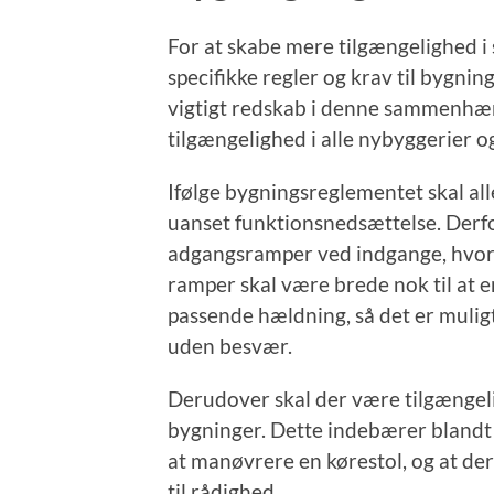
For at skabe mere tilgængelighed i
specifikke regler og krav til bygni
vigtigt redskab i denne sammenhæn
tilgængelighed i alle nybyggerier o
Ifølge bygningsreglementet skal all
uanset funktionsnedsættelse. Derfor
adgangsramper ved indgange, hvor de
ramper skal være brede nok til at e
passende hældning, så det er mulig
uden besvær.
Derudover skal der være tilgængelig
bygninger. Dette indebærer blandt a
at manøvrere en kørestol, og at de
til rådighed.