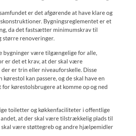
 samfundet er det afgørende at have klare og
ngskonstruktioner. Bygningsreglementet er et
g, da det fastsætter minimumskrav til
g større renoveringer.
e bygninger være tilgængelige for alle,
 er det et krav, at der skal være
r er trin eller niveauforskelle. Disse
n kørestol kan passere, og de skal have en
t for kørestolsbrugere at komme op og ned
e toiletter og køkkenfaciliteter i offentlige
ndet, at der skal være tilstrækkelig plads til
r skal være støttegreb og andre hjælpemidler