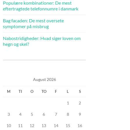
Populære kombinationer: De mest
eftertragtede telefonnumre i danmark
Bag facaden: De mest oversete
symptomer på misbrug
Nabostridigheder: Hvad siger loven om
hegn og skel?
August 2026
M
TI
O
TO
F
L
S
1
2
3
4
5
6
7
8
9
10
11
12
13
14
15
16