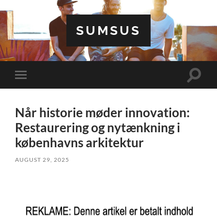
SUMSUS
Toggle
Toggle
search
mobile
field
menu
Når historie møder innovation:
Restaurering og nytænkning i
københavns arkitektur
AUGUST 29, 2025