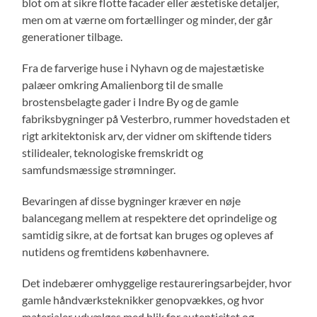
blot om at sikre flotte facader eller æstetiske detaljer,
men om at værne om fortællinger og minder, der går
generationer tilbage.
Fra de farverige huse i Nyhavn og de majestætiske
palæer omkring Amalienborg til de smalle
brostensbelagte gader i Indre By og de gamle
fabriksbygninger på Vesterbro, rummer hovedstaden et
rigt arkitektonisk arv, der vidner om skiftende tiders
stilidealer, teknologiske fremskridt og
samfundsmæssige strømninger.
Bevaringen af disse bygninger kræver en nøje
balancegang mellem at respektere det oprindelige og
samtidig sikre, at de fortsat kan bruges og opleves af
nutidens og fremtidens københavnere.
Det indebærer omhyggelige restaureringsarbejder, hvor
gamle håndværksteknikker genopvækkes, og hvor
materialer udvælges med blik for autenticitet og