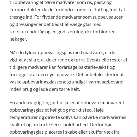
til opbevaring af tørre madvarer som ris, pasta og
kornprodukter, da de forhindrer uønsket luft og fugt i at
trænge ind. For flydende madvarer som supper, saucer
og dressinger er det bedst at vælge glas med
tætsluttende låg og en god tætning, der forhindrer
lækager.
Når du fylder opbevaringsglas med madvarer, er det
vigtigt at sikre, at de er rene og tørre. Eventuelle rester af
tidligere madvarer kan forårsage bakterievækst og
forringelse af den nye madvare. Det anbefales derfor at
vaske opbevaringsglassene grundigt i varmt sæbevand
inden brug og lade dem tørre helt.
En anden vigtig ting at huske er at opbevare madvarer i
opbevaringsglas et køligt og mørkt sted. Høje
temperaturer og direkte sollys kan påvirke madvarernes
kvalitet og forkorte deres holdbarhed. Derfor bør
opbevaringsglas placeres i skabe eller skuffer væk fra