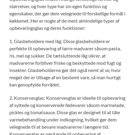
størrelser, og hver type har sin egen funktion og
egenskaber, der gør dem velegnede til forskellige formål i
køkkenet. Her er nogle af de mest almindelige typer af
opbevaringsglas og deres funktioner:
1. Glasbeholdere med låg: Disse glasbeholdere er
perfekte til opbevaring af tørre madvarer såsom pasta,
ris, mel og sukker. De tætsluttende låg sikrer, at
madvarerne forbliver friske og beskyttede mod fugt og
insekter. Glasbeholderne gør det også nemt at se, hvor
meget der er tilbage af en bestemt vare, så man hurtigt
kan genopfylde forrådet.
2. Konservesglas: Konservesglas er ideelle til opbevaring
af syltede og konserverede fødevarer såsom marmelade,
pickles og tomatsauce. Disse glas er designet til at tåle
varmebehandling under indkogning, hvilket gør dem
velegnede til at bevare madvarerne i længere tid.
Konservesglas er også gode til opbevaring af