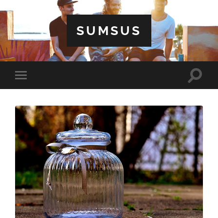
SUMSUS
Toggle
Toggle
search
mobile
field
menu