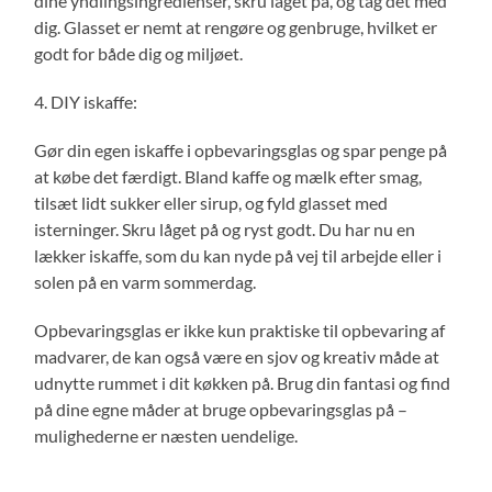
dine yndlingsingredienser, skru låget på, og tag det med
dig. Glasset er nemt at rengøre og genbruge, hvilket er
godt for både dig og miljøet.
4. DIY iskaffe:
Gør din egen iskaffe i opbevaringsglas og spar penge på
at købe det færdigt. Bland kaffe og mælk efter smag,
tilsæt lidt sukker eller sirup, og fyld glasset med
isterninger. Skru låget på og ryst godt. Du har nu en
lækker iskaffe, som du kan nyde på vej til arbejde eller i
solen på en varm sommerdag.
Opbevaringsglas er ikke kun praktiske til opbevaring af
madvarer, de kan også være en sjov og kreativ måde at
udnytte rummet i dit køkken på. Brug din fantasi og find
på dine egne måder at bruge opbevaringsglas på –
mulighederne er næsten uendelige.