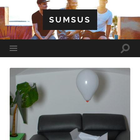
SUMSUS
Toggle
Toggle
search
mobile
field
menu