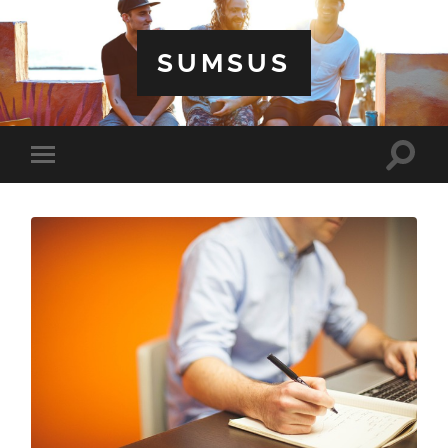
SUMSUS
Toggle
Toggle
search
mobile
field
menu