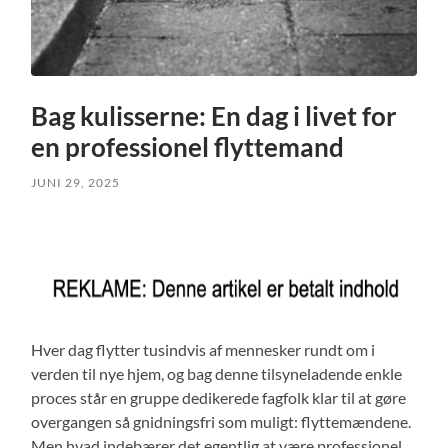
Bag kulisserne: En dag i livet for
en professionel flyttemand
JUNI 29, 2025
Hver dag flytter tusindvis af mennesker rundt om i
verden til nye hjem, og bag denne tilsyneladende enkle
proces står en gruppe dedikerede fagfolk klar til at gøre
overgangen så gnidningsfri som muligt: flyttemændene.
Men hvad indebærer det egentlig at være professionel