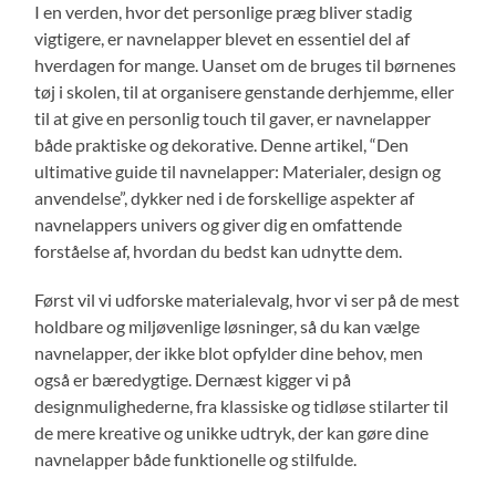
I en verden, hvor det personlige præg bliver stadig
vigtigere, er navnelapper blevet en essentiel del af
hverdagen for mange. Uanset om de bruges til børnenes
tøj i skolen, til at organisere genstande derhjemme, eller
til at give en personlig touch til gaver, er navnelapper
både praktiske og dekorative. Denne artikel, “Den
ultimative guide til navnelapper: Materialer, design og
anvendelse”, dykker ned i de forskellige aspekter af
navnelappers univers og giver dig en omfattende
forståelse af, hvordan du bedst kan udnytte dem.
Først vil vi udforske materialevalg, hvor vi ser på de mest
holdbare og miljøvenlige løsninger, så du kan vælge
navnelapper, der ikke blot opfylder dine behov, men
også er bæredygtige. Dernæst kigger vi på
designmulighederne, fra klassiske og tidløse stilarter til
de mere kreative og unikke udtryk, der kan gøre dine
navnelapper både funktionelle og stilfulde.