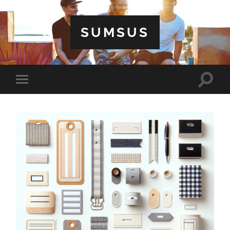
SUMSUS
Toggle
Toggle
search
mobile
field
menu