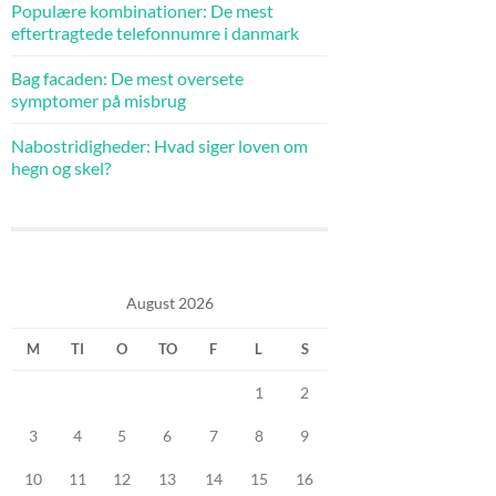
Populære kombinationer: De mest
eftertragtede telefonnumre i danmark
Bag facaden: De mest oversete
symptomer på misbrug
Nabostridigheder: Hvad siger loven om
hegn og skel?
August 2026
M
TI
O
TO
F
L
S
1
2
3
4
5
6
7
8
9
10
11
12
13
14
15
16