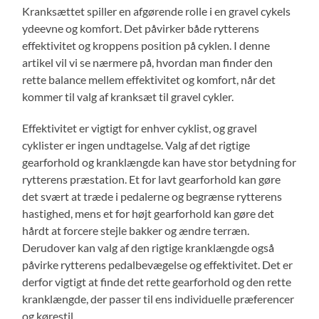
Kranksættet spiller en afgørende rolle i en gravel cykels
ydeevne og komfort. Det påvirker både rytterens
effektivitet og kroppens position på cyklen. I denne
artikel vil vi se nærmere på, hvordan man finder den
rette balance mellem effektivitet og komfort, når det
kommer til valg af kranksæt til gravel cykler.
Effektivitet er vigtigt for enhver cyklist, og gravel
cyklister er ingen undtagelse. Valg af det rigtige
gearforhold og kranklængde kan have stor betydning for
rytterens præstation. Et for lavt gearforhold kan gøre
det svært at træde i pedalerne og begrænse rytterens
hastighed, mens et for højt gearforhold kan gøre det
hårdt at forcere stejle bakker og ændre terræn.
Derudover kan valg af den rigtige kranklængde også
påvirke rytterens pedalbevægelse og effektivitet. Det er
derfor vigtigt at finde det rette gearforhold og den rette
kranklængde, der passer til ens individuelle præferencer
og kørestil.