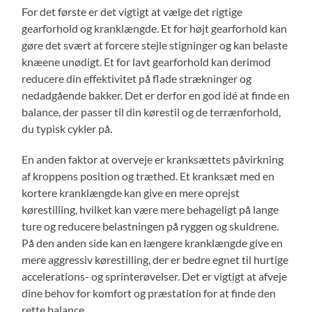
For det første er det vigtigt at vælge det rigtige
gearforhold og kranklængde. Et for højt gearforhold kan
gøre det svært at forcere stejle stigninger og kan belaste
knæene unødigt. Et for lavt gearforhold kan derimod
reducere din effektivitet på flade strækninger og
nedadgående bakker. Det er derfor en god idé at finde en
balance, der passer til din kørestil og de terrænforhold,
du typisk cykler på.
En anden faktor at overveje er kranksættets påvirkning
af kroppens position og træthed. Et kranksæt med en
kortere kranklængde kan give en mere oprejst
kørestilling, hvilket kan være mere behageligt på lange
ture og reducere belastningen på ryggen og skuldrene.
På den anden side kan en længere kranklængde give en
mere aggressiv kørestilling, der er bedre egnet til hurtige
accelerations- og sprinterøvelser. Det er vigtigt at afveje
dine behov for komfort og præstation for at finde den
rette balance.