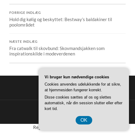
FORRIGE INDLÆG
Hold dig kølig og beskyttet: Bestway’s baldakiner til
poolområdet
NÆSTE INDLÆG
Fra catwalk til skovbund: Skovmandsjakken som
inspirationskilde i modeverdenen
Vi bruger kun nødvendige cookies
Cookies anvendes udelukkende for at sikre,
at hjemmesiden fungerer korrekt.
Disse cookies sættes af os og slettes
automatisk, når din session slutter eller efter
kort tid.
© 2026
SUMSUS
—
OP ↑
OK
Registreringsnummer 37 40 77 39