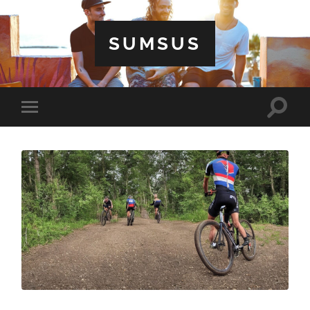
SUMSUS
Toggle
Toggle
search
mobile
field
menu