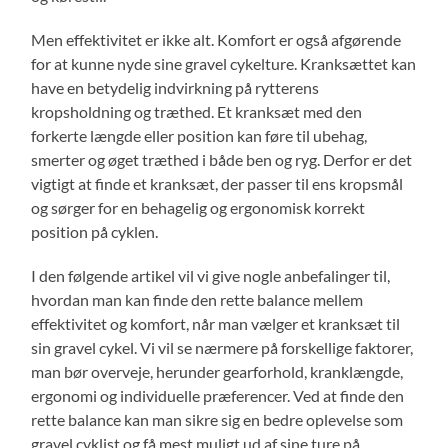
Men effektivitet er ikke alt. Komfort er også afgørende
for at kunne nyde sine gravel cykelture. Kranksættet kan
have en betydelig indvirkning på rytterens
kropsholdning og træthed. Et kranksæt med den
forkerte længde eller position kan føre til ubehag,
smerter og øget træthed i både ben og ryg. Derfor er det
vigtigt at finde et kranksæt, der passer til ens kropsmål
og sørger for en behagelig og ergonomisk korrekt
position på cyklen.
I den følgende artikel vil vi give nogle anbefalinger til,
hvordan man kan finde den rette balance mellem
effektivitet og komfort, når man vælger et kranksæt til
sin gravel cykel. Vi vil se nærmere på forskellige faktorer,
man bør overveje, herunder gearforhold, kranklængde,
ergonomi og individuelle præferencer. Ved at finde den
rette balance kan man sikre sig en bedre oplevelse som
gravel cyklist og få mest muligt ud af sine ture på