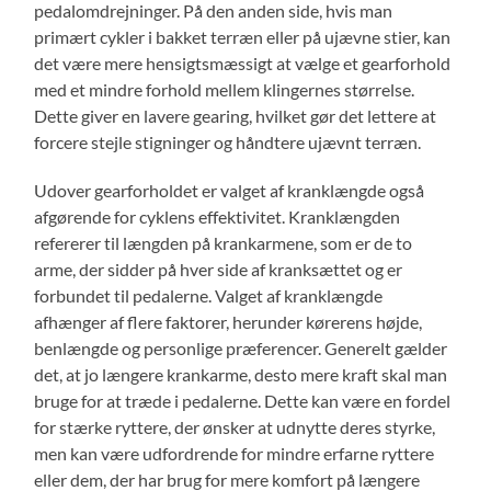
pedalomdrejninger. På den anden side, hvis man
primært cykler i bakket terræn eller på ujævne stier, kan
det være mere hensigtsmæssigt at vælge et gearforhold
med et mindre forhold mellem klingernes størrelse.
Dette giver en lavere gearing, hvilket gør det lettere at
forcere stejle stigninger og håndtere ujævnt terræn.
Udover gearforholdet er valget af kranklængde også
afgørende for cyklens effektivitet. Kranklængden
refererer til længden på krankarmene, som er de to
arme, der sidder på hver side af kranksættet og er
forbundet til pedalerne. Valget af kranklængde
afhænger af flere faktorer, herunder kørerens højde,
benlængde og personlige præferencer. Generelt gælder
det, at jo længere krankarme, desto mere kraft skal man
bruge for at træde i pedalerne. Dette kan være en fordel
for stærke ryttere, der ønsker at udnytte deres styrke,
men kan være udfordrende for mindre erfarne ryttere
eller dem, der har brug for mere komfort på længere