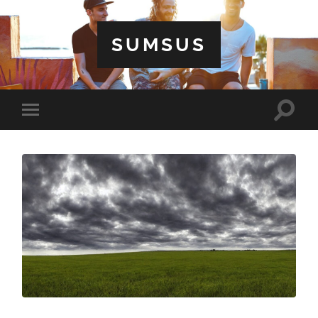
SUMSUS
Toggle
Toggle
search
mobile
field
menu