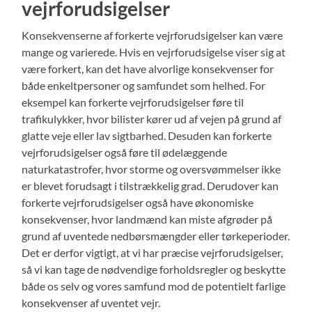
vejrforudsigelser
Konsekvenserne af forkerte vejrforudsigelser kan være
mange og varierede. Hvis en vejrforudsigelse viser sig at
være forkert, kan det have alvorlige konsekvenser for
både enkeltpersoner og samfundet som helhed. For
eksempel kan forkerte vejrforudsigelser føre til
trafikulykker, hvor bilister kører ud af vejen på grund af
glatte veje eller lav sigtbarhed. Desuden kan forkerte
vejrforudsigelser også føre til ødelæggende
naturkatastrofer, hvor storme og oversvømmelser ikke
er blevet forudsagt i tilstrækkelig grad. Derudover kan
forkerte vejrforudsigelser også have økonomiske
konsekvenser, hvor landmænd kan miste afgrøder på
grund af uventede nedbørsmængder eller tørkeperioder.
Det er derfor vigtigt, at vi har præcise vejrforudsigelser,
så vi kan tage de nødvendige forholdsregler og beskytte
både os selv og vores samfund mod de potentielt farlige
konsekvenser af uventet vejr.